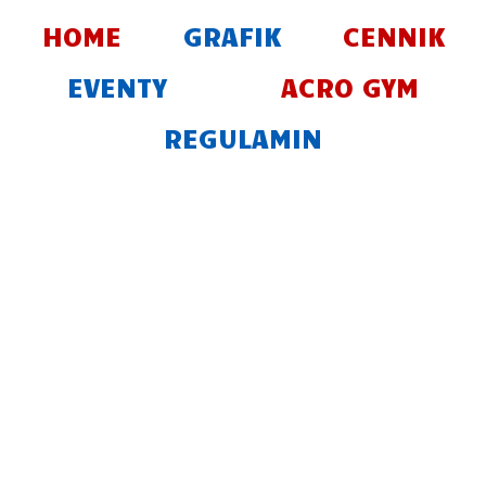
Skip
HOME
GRAFIK
CENNIK
to
content
EVENTY
ACRO GYM
REGULAMIN
WELCOME TO
SKY IS THE
LIMIT V
ACROPARK