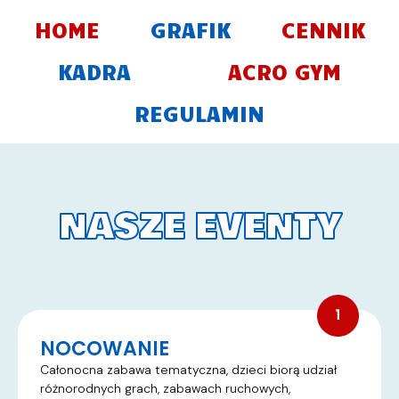
Skip
HOME
GRAFIK
CENNIK
to
content
KADRA
ACRO GYM
REGULAMIN
NASZE EVENTY
NOCOWANIE
Całonocna zabawa tematyczna, dzieci biorą udział
różnorodnych grach, zabawach ruchowych,