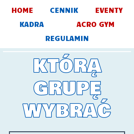
Skip
HOME
CENNIK
EVENTY
to
content
KADRA
ACRO GYM
REGULAMIN
KTÓRĄ
GRUPĘ
WYBRAĆ