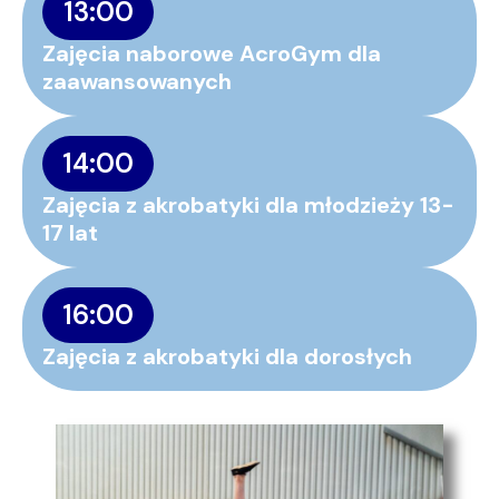
13:00
Zajęcia naborowe AcroGym dla
zaawansowanych
14:00
Zajęcia z akrobatyki dla młodzieży 13-
17 lat
16:00
Zajęcia z akrobatyki dla dorosłych