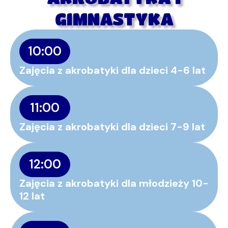
GIMNASTYKA
10:00
Zajęcia z akrobatyki dla dzieci 4-6 lat
11:00
Zajęcia z akrobatyki dla dzieci 7-9 lat
12:00
Zajęcia z akrobatyki dla młodzieży 10-
12 lat