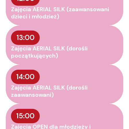
Zajęcia AERIAL SILK (zaawansowani
dzieci i młodzież)
13:00
Zajęcia AERIAL SILK (dorośli
początkujących)
14:00
Zajęcia AERIAL SILK (dorośli
zaawansowani)
15:00
Zajęcia OPEN dla młodzieży i