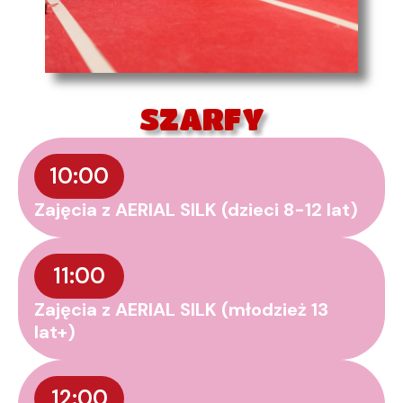
SZARFY
10:00
Zajęcia z AERIAL SILK (dzieci 8-12 lat)
11:00
Zajęcia z AERIAL SILK (młodzież 13
lat+)
12:00