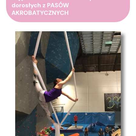
dorosłych z PASÓW
AKROBATYCZNYCH