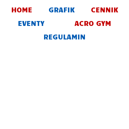
Skip
HOME
GRAFIK
CENNIK
to
content
EVENTY
ACRO GYM
REGULAMIN
DZIEŃ
OTWARTY
ACROPARK